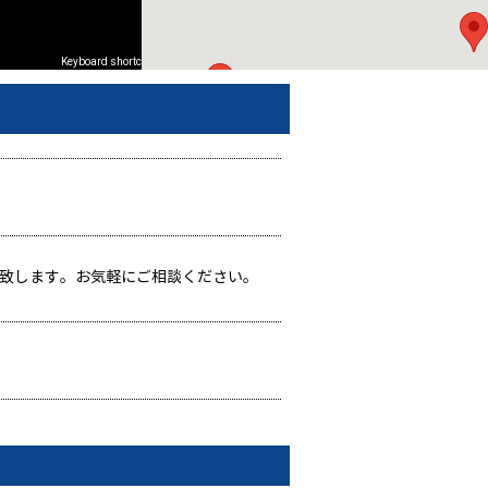
Keyboard shortcuts
Image may be subject to copyright
Terms
Report a problem
致します。お気軽にご相談ください。