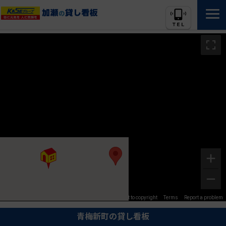
Image may be subject to copyright
Terms
Report a problem
青梅新町の貸し看板