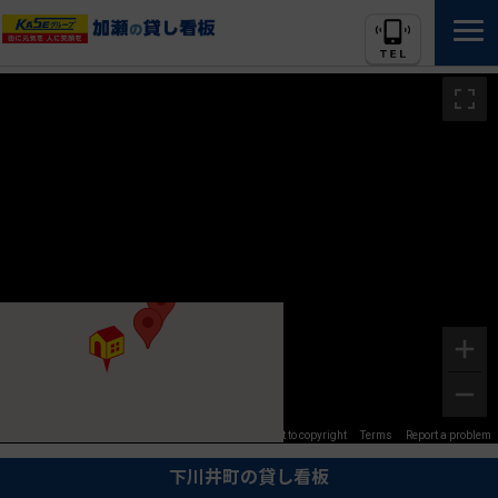
Image may be subject to copyright
Terms
Report a problem
下川井町の貸し看板