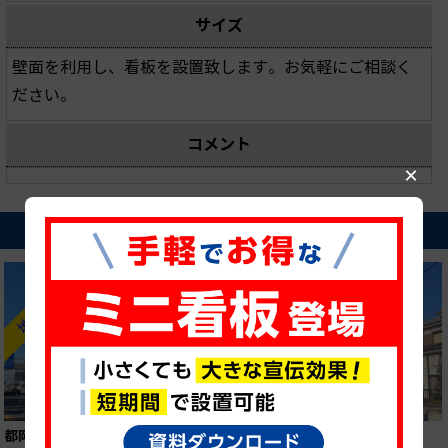
サイズ
壁面を利用し、看板を設置致します。お気軽にご相談く
ださい。
コメント
×
近隣の貸し看板
都岡（34-400）
都岡（34-300）