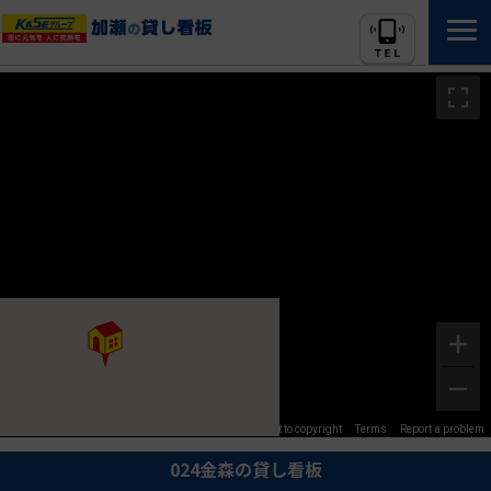
Image may be subject to copyright
Terms
Report a problem
024金森の貸し看板