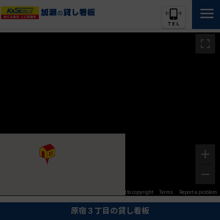
Image may be subject to copyright
Terms
Report a problem
原宿３丁目の貸し看板